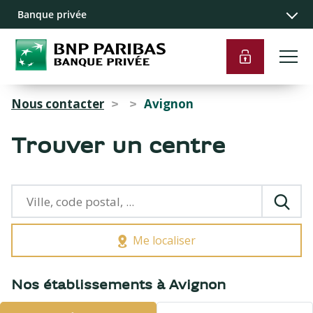
Recherche
Navigation
Contenu
Liens pied de
Banque privée
principale
principal
page
Nous contacter
Avignon
>
>
Trouver un centre
Me localiser
{{count}}
Nos établissements à Avignon
résultats
trouvés