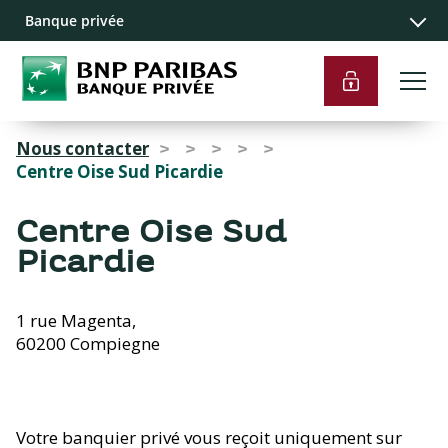
Navigation
Contenu
Liens pied de
Banque privée
principale
principal
page
Nous contacter
>
>
>
>
>
Centre Oise Sud Picardie
Centre Oise Sud
Picardie
1 rue Magenta,
60200 Compiegne
Votre banquier privé vous reçoit uniquement sur