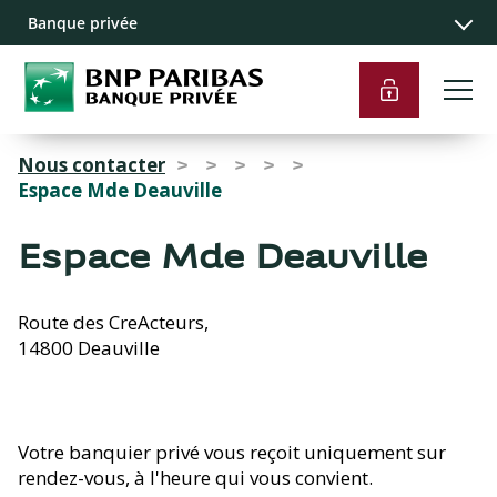
Navigation
Contenu
Liens pied de
Banque privée
principale
principal
page
Nous contacter
>
>
>
>
>
Espace Mde Deauville
Espace Mde Deauville
Route des CreActeurs,
14800 Deauville
Votre banquier privé vous reçoit uniquement sur
rendez-vous, à l'heure qui vous convient.