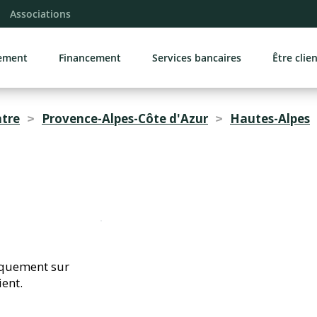
Navigation principale
Contenu principal
Liens pied de pag
Associations
sement
Financement
Services bancaires
Être clie
ntre
Provence-Alpes-Côte d'Azur
Hautes-Alpes
>
>
iquement sur
ient.