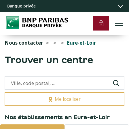
Recherche
Navigation
Contenu
Liens pied de
Banque privée
principale
principal
page
Nous contacter
Eure-et-Loir
>
>
>
Trouver un centre
Me localiser
{{count}}
Nos établissements en Eure-et-Loir
résultats
trouvés