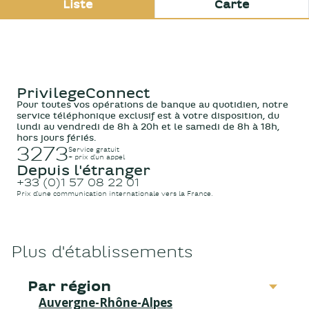
Liste
Carte
Espace Carcassonne
PrivilegeConnect
Pour toutes vos opérations de banque au quotidien, notre
Fermé actuellement.
Ouvre demain à
service téléphonique exclusif est à votre disposition, du
09:00
lundi au vendredi de 8h à 20h et le samedi de 8h à 18h,
hors jours fériés.
Zone Commerciale Planete Nord Ferraudi
3273
Service gratuit
11000 Carcassonne
+ prix d’un appel
Depuis l'étranger
01 57 08 22 01
+33 (0)1 57 08 22 01
Prix d’une communication internationale vers la France.
Informations
Itinéraire
Prendre RdV
Plus d'établissements
Par région
Auvergne-Rhône-Alpes
Espace Narbonne