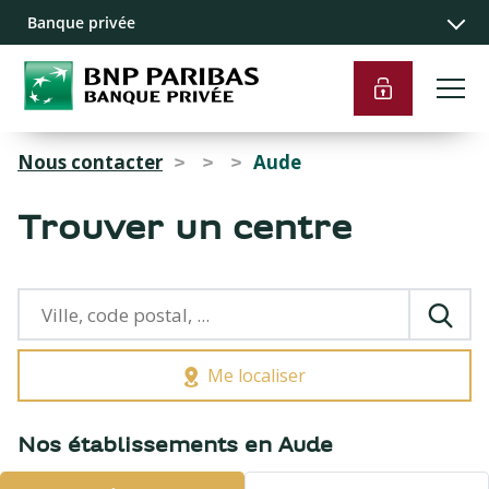
Recherche
Navigation
Contenu
Liens pied de
Banque privée
principale
principal
page
Nous contacter
Aude
>
>
>
Trouver un centre
Me localiser
{{count}}
Nos établissements en Aude
résultats
trouvés