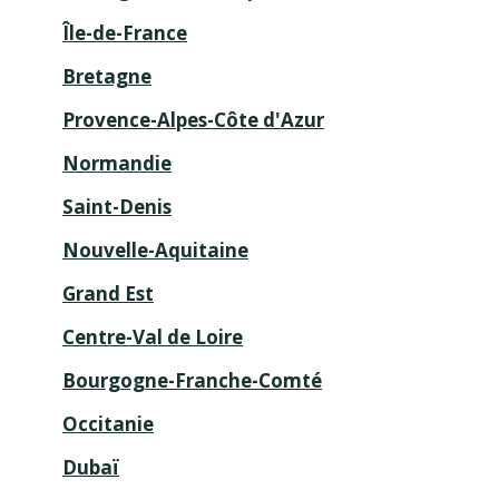
Île-de-France
Fermé actuellement.
Ouvre demain à
09:00
Bretagne
50 Rue Jean Jaures, Rue du 1er Mai 11101
Provence-Alpes-Côte d'Azur
Narbonne
01 57 08 22 01
Normandie
Informations
Itinéraire
Saint-Denis
Nouvelle-Aquitaine
Prendre RdV
Grand Est
Centre-Val de Loire
Voir plus
Bourgogne-Franche-Comté
Occitanie
Dubaï