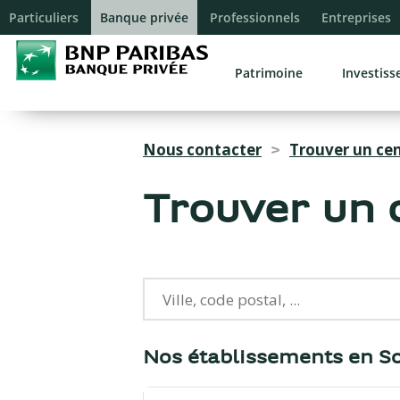
Reche
Particuliers
Banque privée
Professionnels
Entreprises
Patrimoine
Investis
Nous contacter
Trouver un ce
>
Trouver un 
{{count}}
Nos établissements en 
résultats
trouvés