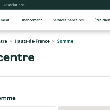
rche
Navigation principale
Contenu principal
Liens pied d
Associations
sement
Financement
Services bancaires
Être clie
ntre
Hauts-de-France
Somme
>
>
centre
Somme