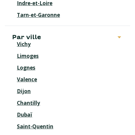
Indre-et-Loire
Tarn-et-Garonne
Par ville
Vichy
Limoges
Lognes
Valence
Dijon
Chantilly
Dubaï
Saint-Quentin