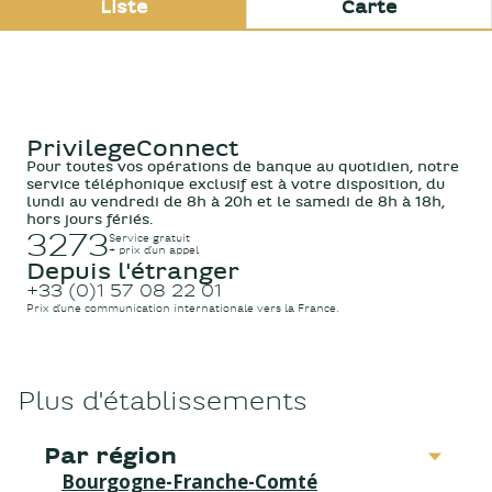
Liste
Carte
Espace Mde Le Mans
PrivilegeConnect
Pour toutes vos opérations de banque au quotidien, notre
Fermé actuellement.
Ouvre demain à
service téléphonique exclusif est à votre disposition, du
09:00
lundi au vendredi de 8h à 20h et le samedi de 8h à 18h,
hors jours fériés.
74 Avenue du General de Gaulle 72001 Le
3273
Service gratuit
Mans
+ prix d’un appel
Depuis l'étranger
01 57 08 22 01
+33 (0)1 57 08 22 01
Prix d’une communication internationale vers la France.
Informations
Itinéraire
Prendre RdV
Plus d'établissements
Par région
Bourgogne-Franche-Comté
Espace Le Mans