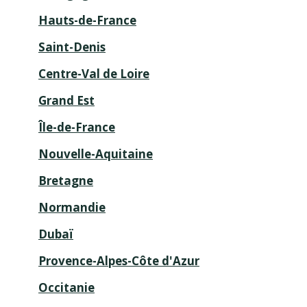
Hauts-de-France
Fermé actuellement.
Ouvre demain à
09:00
Saint-Denis
74 Avenue du General de Gaulle 72001 Le
Centre-Val de Loire
Mans
01 57 08 22 01
Grand Est
Informations
Itinéraire
Île-de-France
Nouvelle-Aquitaine
Prendre RdV
Bretagne
Normandie
Voir plus
Dubaï
Provence-Alpes-Côte d'Azur
Occitanie