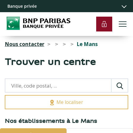
Recherche
Navigation
Contenu
Liens pied de
Banque privée
principale
principal
page
Nous contacter
Le Mans
>
>
>
>
Trouver un centre
Me localiser
{{count}}
Nos établissements à Le Mans
résultats
trouvés