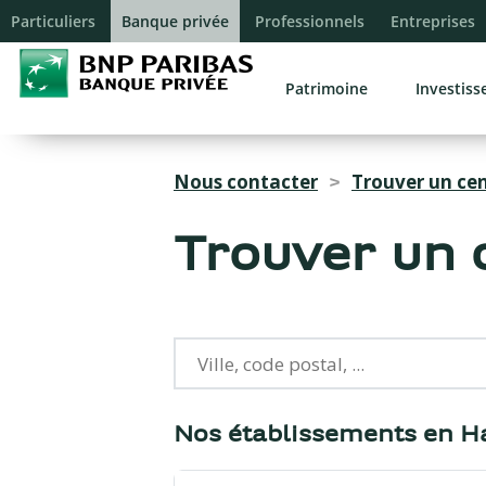
Reche
Particuliers
Banque privée
Professionnels
Entreprises
Patrimoine
Investis
Nous contacter
Trouver un ce
>
Trouver un 
{{count}}
Nos établissements en H
résultats
trouvés