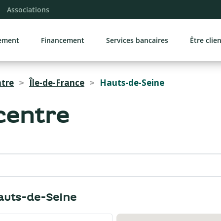
rche
Navigation principale
Contenu principal
Liens pied d
Associations
sement
Financement
Services bancaires
Être clie
ntre
Île-de-France
Hauts-de-Seine
>
>
centre
auts-de-Seine