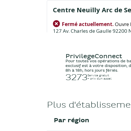
Centre Neuilly Arc de S
Fermé actuellement.
Ouvre 
127 Av. Charles de Gaulle 92200 N
01 57 08 22 01
Informations
Itinéraire
PrivilegeConnect
Pour toutes vos opérations de b
exclusif est à votre disposition,
8h à 18h, hors jours fériés.
3273
Centre Sceaux Massy
Service gratuit
+ prix d’un appel
Fermé actuellement.
Ouvre 
196 rue Houdan 92330 Sceaux
Plus d'établissem
01 57 08 22 01
Par région
Informations
Itinéraire