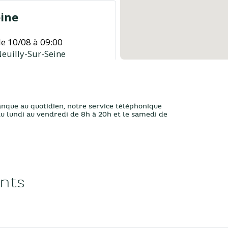
eine
le 10/08 à 09:00
euilly-Sur-Seine
Prendre RdV
anque au quotidien, notre service téléphonique
 du lundi au vendredi de 8h à 20h et le samedi de
le 10/08 à 09:00
ents
Prendre RdV