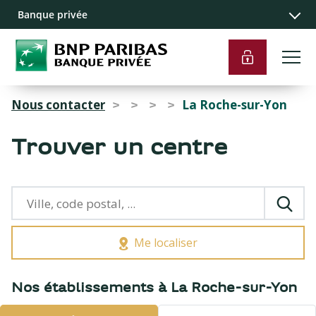
Recherche
Navigation
Contenu
Liens pied de
Banque privée
principale
principal
page
Nous contacter
La Roche-sur-Yon
>
>
>
>
Trouver un centre
Me localiser
{{count}}
Nos établissements à La Roche-sur-Yon
résultats
trouvés