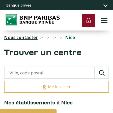
Recherche
Navigation
Contenu
Liens pied de
Banque privée
principale
principal
page
Nous contacter
Nice
>
>
>
>
Trouver un centre
Me localiser
{{count}}
Nos établissements à Nice
résultats
trouvés