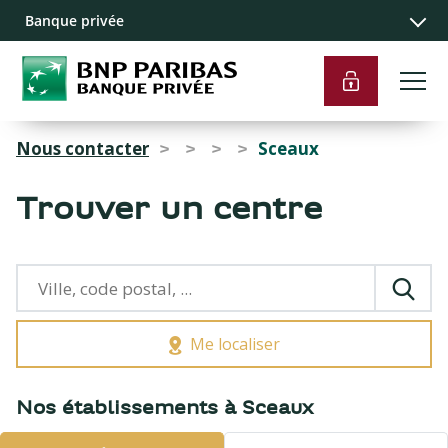
Recherche
Navigation
Contenu
Liens pied de
Banque privée
principale
principal
page
Nous contacter
Sceaux
>
>
>
>
Trouver un centre
Me localiser
{{count}}
Nos établissements à Sceaux
résultats
trouvés