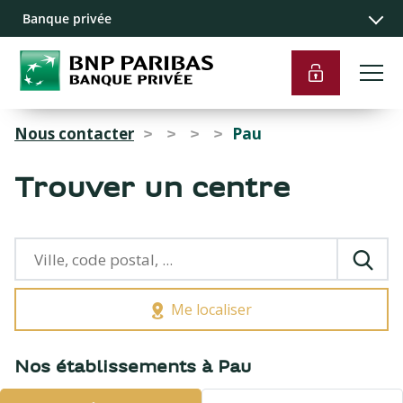
Recherche
Navigation
Contenu
Liens pied de
Banque privée
principale
principal
page
Nous contacter
Pau
>
>
>
>
Trouver un centre
Me localiser
{{count}}
Nos établissements à Pau
résultats
trouvés