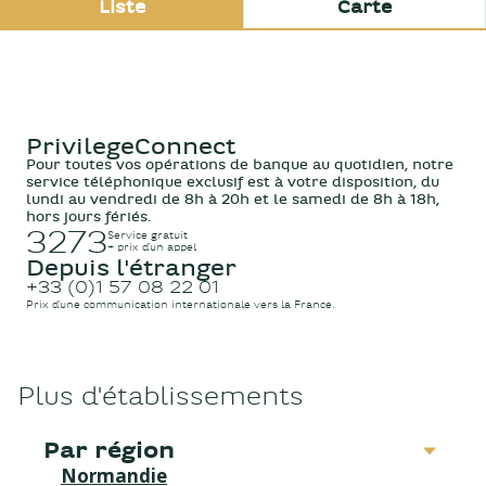
Liste
Carte
Espace Pau
PrivilegeConnect
Pour toutes vos opérations de banque au quotidien, notre
Ouvert
de 09:00 à 19:00
service téléphonique exclusif est à votre disposition, du
15 RUE DU MARECHAL FOCH 64000 Pau
lundi au vendredi de 8h à 20h et le samedi de 8h à 18h,
hors jours fériés.
01 57 08 22 01
3273
Service gratuit
+ prix d’un appel
Depuis l'étranger
Informations
Itinéraire
+33 (0)1 57 08 22 01
Prix d’une communication internationale vers la France.
Prendre RdV
Plus d'établissements
Voir plus
Par région
Normandie